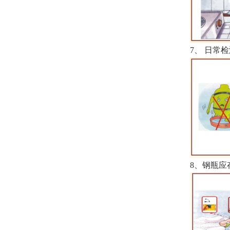
7
、 日常
8
、钢瓶应