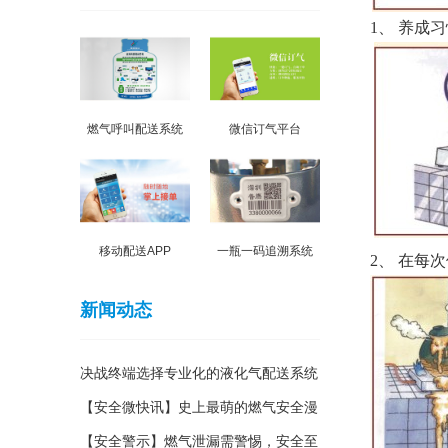
1
、 养成
燃气呼叫配送系统
微信订气平台
移动配送APP
一瓶一码追溯系统
2
、 在每
新闻动态
决战终端选择专业化的液化气配送系统
【安全微快讯】史上最萌的燃气安全漫
画，居家必备
【安全警示】燃气泄漏需警惕，安全至