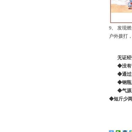
9
、 发现
户外拨打
无证经
◆
没有
◆
通过
◆
钢瓶
◆
气源
◆
短斤少