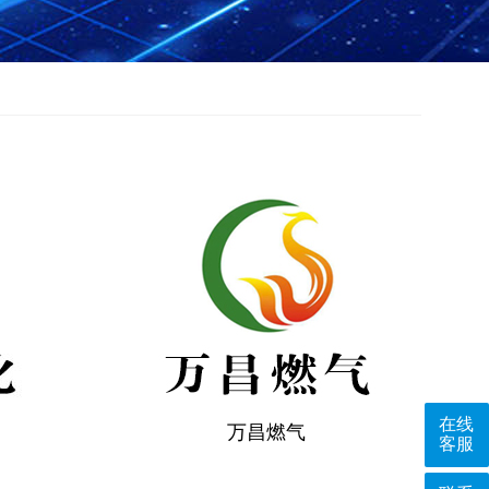
在线
万昌燃气
客服